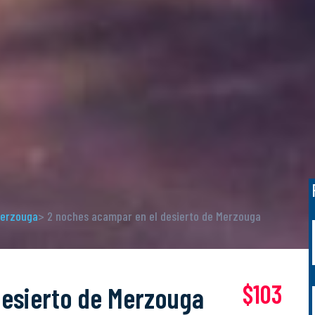
Merzouga
> 2 noches acampar en el desierto de Merzouga
$103
desierto de Merzouga