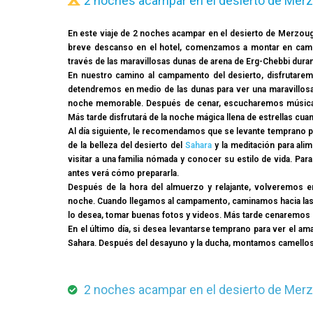
2 noches acampar en el desierto de Merzo
En este viaje de 2 noches acampar en el desierto de Merzoug
breve descanso en el hotel, comenzamos a montar en camell
través de las maravillosas dunas de arena de Erg-Chebbi duran
En nuestro camino al campamento del desierto, disfrutarem
detendremos en medio de las dunas para ver una maravillo
noche memorable. Después de cenar, escucharemos música be
Más tarde disfrutará de la noche mágica llena de estrellas cua
Al día siguiente, le recomendamos que se levante temprano p
de la belleza del desierto del
Sahara
y la meditación para al
visitar a una familia nómada y conocer su estilo de vida. Par
antes verá cómo prepararla.
Después de la hora del almuerzo y relajante, volveremos 
noche. Cuando llegamos al campamento, caminamos hacia las al
lo desea, tomar buenas fotos y videos. Más tarde cenaremos
En el último día, si desea levantarse temprano para ver el ama
Sahara. Después del desayuno y la ducha, montamos camellos
2 noches acampar en el desierto de Merz