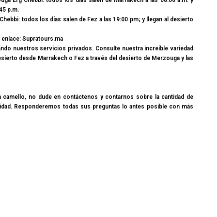
a Erg Chebbi: todos los días salen de Marrakech a las 08:00 a.m. y
45 p.m.
ebbi: todos los días salen de Fez a las 19:00 pm; y llegan al desierto
 enlace: Supratours.ma
ando nuestros servicios privados. Consulte nuestra increíble variedad
desierto desde Marrakech o Fez a través del desierto de Merzouga y las
 camello, no dude en contáctenos y contarnos sobre la cantidad de
tividad. Responderemos todas sus preguntas lo antes posible con más