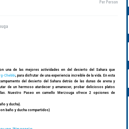
Per Person
ouga
 una de las mejores actividades en del desierto del Sahara que
rg-Chebbi
, para disfrutar de una experiencia increíble de la vida. En esta
campamento del desierto del Sahara detrás de las dunas de arena y
rutar de un hermoso atardecer y amanecer, probar deliciosos platos
ellas. Nuestro Paseo en camello Merzouga ofrece 2 opciones de
año y ducha).
 con baño y ducha compartidos)