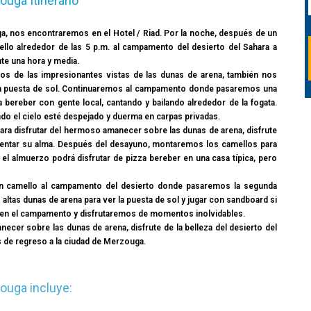
uga Itinerario
a, nos encontraremos en el Hotel / Riad. Por la noche, después de un
o alrededor de las 5 p.m. al campamento del desierto del Sahara a
te una hora y media.
os de las impresionantes vistas de las dunas de arena, también nos
sa puesta de sol. Continuaremos al campamento donde pasaremos una
reber con gente local, cantando y bailando alrededor de la fogata.
ndo el cielo esté despejado y duerma en carpas privadas.
ara disfrutar del hermoso amanecer sobre las dunas de arena, disfrute
imentar su alma. Después del desayuno, montaremos los camellos para
a el almuerzo podrá disfrutar de pizza bereber en una casa típica, pero
en camello al campamento del desierto donde pasaremos la segunda
tas dunas de arena para ver la puesta de sol y jugar con sandboard si
 en el campamento y disfrutaremos de momentos inolvidables.
necer sobre las dunas de arena, disfrute de la belleza del desierto del
 de regreso a la ciudad de Merzouga.
ouga incluye: