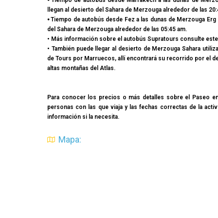
⦁ Tiempo de autobús desde Marrakech a las dunas de Merzoug
llegan al desierto del Sahara de Merzouga alrededor de las 20:
⦁ Tiempo de autobús desde Fez a las dunas de Merzouga Erg Ch
del Sahara de Merzouga alrededor de las 05:45 am.
• Más información sobre el autobús Supratours consulte este
• También puede llegar al desierto de Merzouga Sahara utiliz
de Tours por Marruecos, allí encontrará su recorrido por el 
altas montañas del Atlas.
Para conocer los precios o más detalles sobre el Paseo en
personas con las que viaja y las fechas correctas de la ac
información si la necesita.
Mapa: