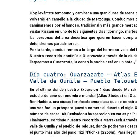
Hoy, levántate temprano y caminar a una gran dunas de arena 
volverás en camello a la ciudad de Merzouga. Conducimos de
caminaremos por el famoso, tradicional y más grande mercado
visitar Rissani en uno de los siguientes días: domingo, marte
las personas del área desértica que quieren hacer compras
detendremos para almorzar.
Por la tarde, conduciremos a lo largo del hermoso valle del
Nuestro recorrido continúa a Ouarzazate a través de la ciud
llegaremos a Ouarzazate, la cena y la noche será en un hotel / 
Día cuatro: Ouarzazate – Atlas 
Valle de Ounila – Pueblo Teloue
En el último día de nuestro Excursión 4 días desde Marrak
estudio de cine de renombre mundial (Atlas Studios) en Ouar
Ben Haddou, una ciudad fortificada amurallada que se constru
una vez fue un próspero puesto comercial durante el siglo X
número de casas. Ait Benhaddou ha aparecido en varias pelícu
Finalmente, continúe nuestro recorrido a Marrakech a travé
valle de Ounila y el pueblo de Telouet, donde podremos desca
el punto más alto del paso Tizi N’tichka (2260m). Para llega