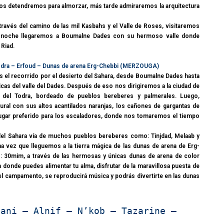
s detendremos para almorzar, más tarde admiraremos la arquitectura
ravés del camino de las mil Kasbahs y el Valle de Roses, visitaremos
la noche llegaremos a Boumalne Dades con su hermoso valle donde
 Riad.
l Todra – Erfoud – Dunas de arena Erg-Chebbi (MERZOUGA)
el recorrido por el desierto del Sahara, desde Boumalne Dades hasta
as del valle del Dades. Después de eso nos dirigiremos a la ciudad de
e del Todra, bordeado de pueblos bereberes y palmerales. Luego,
atural con sus altos acantilados naranjas, los cañones de gargantas de
 lugar preferido para los escaladores, donde nos tomaremos el tiempo
del Sahara vía de muchos pueblos bereberes como: Tinjdad, Melaab y
a vez que lleguemos a la tierra mágica de las dunas de arena de Erg-
: 30mim, a través de las hermosas y únicas dunas de arena de color
 donde puedes alimentar tu alma, disfrutar de la maravillosa puesta de
 el campamento, se reproducirá música y podrás divertirte en las dunas
sani – Alnif – N’kob – Tazarine –