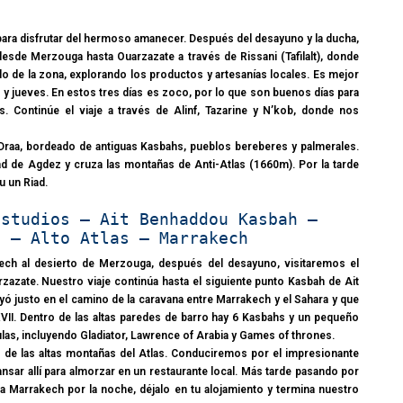
para disfrutar del hermoso amanecer. Después del desayuno y la ducha,
sde Merzouga hasta Ouarzazate a través de Rissani (Tafilalt), donde
 de la zona, explorando los productos y artesanías locales. Es mejor
s y jueves. En estos tres días es zoco, por lo que son buenos días para
. Continúe el viaje a través de Alinf, Tazarine y N’kob, donde nos
 Draa, bordeado de antiguas Kasbahs, pueblos bereberes y palmerales.
ad de Agdez y cruza las montañas de Anti-Atlas (1660m). Por la tarde
u un Riad.
Estudios – Ait Benhaddou Kasbah –
t – Alto Atlas – Marrakech
ech al desierto de Merzouga, después del desayuno, visitaremos el
zazate. Nuestro viaje continúa hasta el siguiente punto Kasbah de Ait
yó justo en el camino de la caravana entre Marrakech y el Sahara y que
VII. Dentro de las altas paredes de barro hay 6 Kasbahs y un pequeño
las, incluyendo Gladiator, Lawrence of Arabia y Games of thrones.
s de las altas montañas del Atlas. Conduciremos por el impresionante
nsar allí para almorzar en un restaurante local. Más tarde pasando por
r a Marrakech por la noche, déjalo en tu alojamiento y termina nuestro