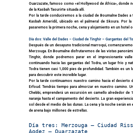
Ouarzazate, famoso como «el Hollywood de África», donde no
de la Kasbah Taourirte situada allí.
Por la tarde conduciremos a la ciudad de Boumalne Dades a t
Kasbah Ameridil, ubicado en el palmeral de Skoura. Por 
pasaremos la primera noche, cena y alojamiento en un hotel o
Día dos: Valle del Dades – Ciudad de Tinghir – Gargantas de
Después de un desayuno tradicional marroquí, comenzaremos 
Merzouga. En Boumalne disfrutaremos de las vistas panorámic
Tinghir, donde podremos parar en el impresionante vall
continuando hacia las gargantas del Todra, un lugar frío y n
Todra tienen casi 1,000 pies de profundidad. También es un
para descubrir este increíble lugar.
Por la tarde continuamos nuestro camino hacia el desierto 
Erfoud. Tendrás tiempo para almorzar en nuestro camino. Un
Chebbi, emprenderá un excursión en camello alrededor de 1
naranja hasta el campamento del desierto. La gran experiencia
sol desde el medio de las dunas. La cena y la noche serán en
de arena bajo millones de estrellas.
Día tres: Merzouga – Ciudad Ris
Agdez – Ouarzazate