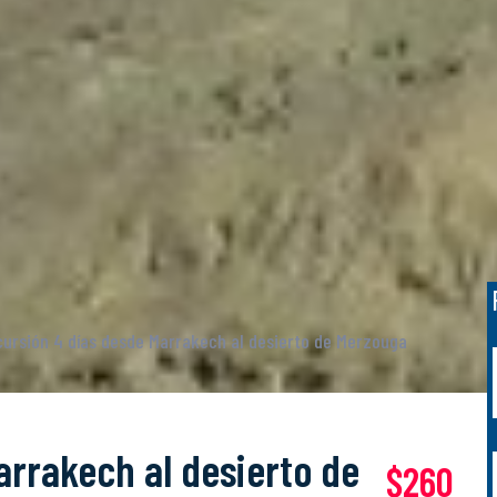
cursión 4 días desde Marrakech al desierto de Merzouga
arrakech al desierto de
$260