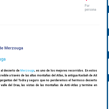
Por
persona
 de Merzouga
uga
al desierto de
Merzouga
, es uno de los mejores recorridos. En estos
creíble a través de las altas montañas del Atlas, la antigua Kasbah de Ait
as gargantas del Todra y seguro que no perderemos el hermoso desierto
valle del Draa, las vistas de las montañas de Anti-Atlas y termine en