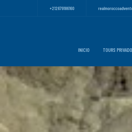
+212679186160
realmoroccoadvent
INICIO
TOURS PRIVAD