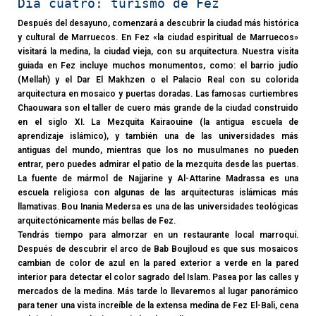
Día cuatro: turismo de Fez
Después del desayuno, comenzará a descubrir la ciudad más histórica
y cultural de Marruecos. En Fez «la ciudad espiritual de Marruecos»
visitará la medina, la ciudad vieja, con su arquitectura. Nuestra visita
guiada en Fez incluye muchos monumentos, como: el barrio judío
(Mellah) y el Dar El Makhzen o el Palacio Real con su colorida
arquitectura en mosaico y puertas doradas. Las famosas curtiembres
Chaouwara son el taller de cuero más grande de la ciudad construido
en el siglo XI. La Mezquita Kairaouine (la antigua escuela de
aprendizaje islámico), y también una de las universidades más
antiguas del mundo, mientras que los no musulmanes no pueden
entrar, pero puedes admirar el patio de la mezquita desde las puertas.
La fuente de mármol de Najjarine y Al-Attarine Madrassa es una
escuela religiosa con algunas de las arquitecturas islámicas más
llamativas. Bou Inania Medersa es una de las universidades teológicas
arquitectónicamente más bellas de Fez.
Tendrás tiempo para almorzar en un restaurante local marroquí.
Después de descubrir el arco de Bab Boujloud es que sus mosaicos
cambian de color de azul en la pared exterior a verde en la pared
interior para detectar el color sagrado del Islam. Pasea por las calles y
mercados de la medina. Más tarde lo llevaremos al lugar panorámico
para tener una vista increíble de la extensa medina de Fez El-Bali, cena