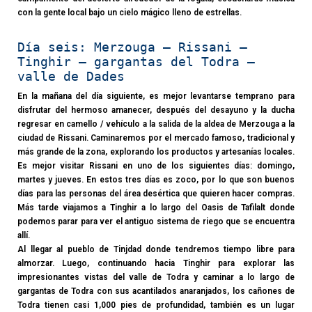
con la gente local bajo un cielo mágico lleno de estrellas.
Día seis: Merzouga – Rissani –
Tinghir – gargantas del Todra –
valle de Dades
En la mañana del día siguiente, es mejor levantarse temprano para
disfrutar del hermoso amanecer, después del desayuno y la ducha
regresar en camello / vehículo a la salida de la aldea de Merzouga a la
ciudad de Rissani. Caminaremos por el mercado famoso, tradicional y
más grande de la zona, explorando los productos y artesanías locales.
Es mejor visitar Rissani en uno de los siguientes días: domingo,
martes y jueves. En estos tres días es zoco, por lo que son buenos
días para las personas del área desértica que quieren hacer compras.
Más tarde viajamos a Tinghir a lo largo del Oasis de Tafilalt donde
podemos parar para ver el antiguo sistema de riego que se encuentra
allí.
Al llegar al pueblo de Tinjdad donde tendremos tiempo libre para
almorzar. Luego, continuando hacia Tinghir para explorar las
impresionantes vistas del valle de Todra y caminar a lo largo de
gargantas de Todra con sus acantilados anaranjados, los cañones de
Todra tienen casi 1,000 pies de profundidad, también es un lugar