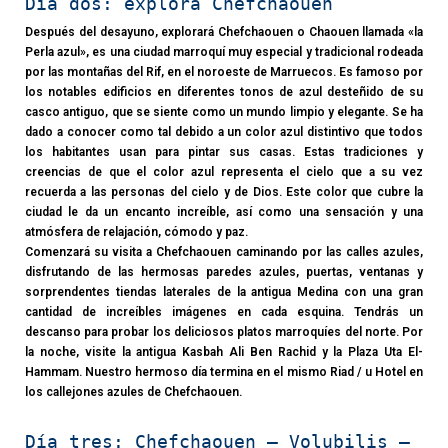
Día dos: explora Chefchaouen
Después del desayuno, explorará Chefchaouen o Chaouen llamada «la
Perla azul», es una ciudad marroquí muy especial y tradicional rodeada
por las montañas del Rif, en el noroeste de Marruecos. Es famoso por
los notables edificios en diferentes tonos de azul desteñido de su
casco antiguo, que se siente como un mundo limpio y elegante. Se ha
dado a conocer como tal debido a un color azul distintivo que todos
los habitantes usan para pintar sus casas. Estas tradiciones y
creencias de que el color azul representa el cielo que a su vez
recuerda a las personas del cielo y de Dios. Este color que cubre la
ciudad le da un encanto increíble, así como una sensación y una
atmósfera de relajación, cómodo y paz.
Comenzará su visita a Chefchaouen caminando por las calles azules,
disfrutando de las hermosas paredes azules, puertas, ventanas y
sorprendentes tiendas laterales de la antigua Medina con una gran
cantidad de increíbles imágenes en cada esquina. Tendrás un
descanso para probar los deliciosos platos marroquíes del norte. Por
la noche, visite la antigua Kasbah Ali Ben Rachid y la Plaza Uta El-
Hammam. Nuestro hermoso día termina en el mismo Riad / u Hotel en
los callejones azules de Chefchaouen.
Día tres: Chefchaouen – Volubilis –