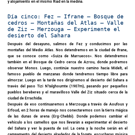
y alojamiento en el mismo Riad en la medina.
Día cinco: Fez – Ifrane – Bosque de
cedros – Montañas del Atlas – Valle
de Ziz – Merzouga – Experimente el
desierto del Sahara
Después del desayuno, salimos de Fez y conducimos por las
montañas del Medio Atlas. Nos detendremos en la ciudad de Ifrane,
que se conoce como «Suiza de Marruecos». Nos detendremos
también en el Bosque de Cedro cerca de Azrou, donde podremos
observar Monos. Luego, continúe nuestro camino hacia Midelt, el
famoso pueblo de manzanas donde tendremos tiempo libre para
almorzar. Luego en la tarde nos dirigiremos al desierto del Sahara a
través del paso Tizi N’talghoumte (1907m), pasando por pequeños
pueblos bereberes y el maravilloso Valle del Ziz situado cerca de la
ciudad de Errachidia.
Después de eso continuaremos a Merzouga a través de Aoufous y
Erfoud, en 2 horas de manejo nos conectaremos con la tierra mágica
de las dunas de arena (Erg-Chebbi). Donde podemos cambiar el
vehículo a los camellos que nos llevarán a experimentar el desierto
del Sahara y ver la puesta de sol. La cena y la noche serán en el
campamento del desierto alrededor de la fogata, escucharas música